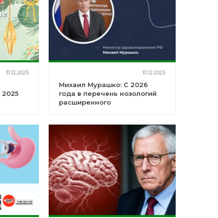
31.12.2025
10.12.2025
Михаил Мурашко: С 2026
 2025
года в перечень нозологий
расширенного
неонатального скрининга
будет включено еще два
заболевания