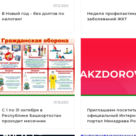
07.12.2025
В Новый год - без долгов по
Неделя профилактик
налогам!
заболеваний ЖКТ
01.10.2025
С 1 по 31 октября в
Приглашаем посетит
Республике Башкортостан
официальный Интерн
проходит месячник
портал Минздрава Ро
гражданской обороны
здоровье Takzdorovo