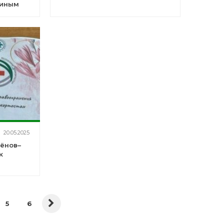
тиным
ий
кого
ентра
20.05.2025
ёнов–
к
5
6