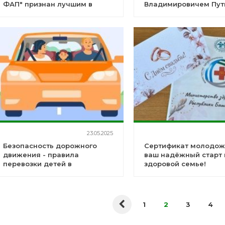
ФАП" признан лучшим в
Владимировичем Пу
России
открыли хирургическ
корпус Республиканс
кардиологического ц
23.05.2025
Безопасность дорожного
Сертификат молодож
движения - правила
ваш надёжный старт 
перевозки детей в
здоровой семье!
транспортных средствах
1
2
3
4