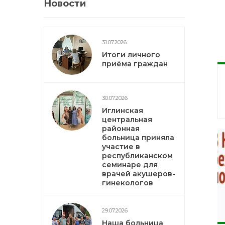
Новости
31.07.2026
Итоги личного
приёма граждан
30.07.2026
Иглинская
центральная
районная
больница приняла
участие в
республиканском
семинаре для
врачей акушеров-
гинекологов
29.07.2026
Наша больница