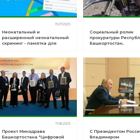
15.07.2025
Неонатальный и
Социальный ролик
расширенный неонатальный
прокуратуры Респуб
скрининг - памятка для
Башкортостан,
родителей
направленный на
предупреждение ДТП
участием
несовершеннолетних
11.06.2025
Проект Минздрава
С Президентом Росси
Башкортостана "Цифровой
Владимиром