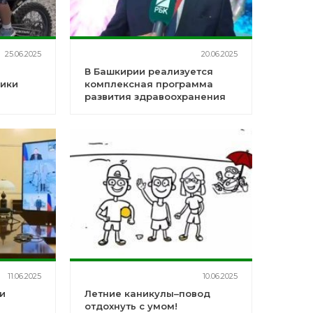
25.06.2025
20.06.2025
В Башкирии реализуется
лики
комплексная программа
развития здравоохранения
 с
11.06.2025
10.06.2025
и
Летние каникулы–повод
отдохнуть с умом!