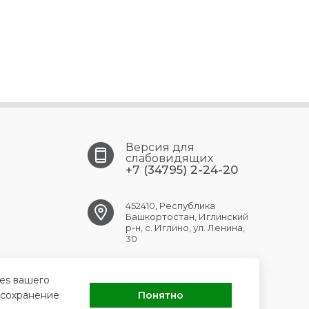
Версия для
слабовидящих
+7 (34795) 2-24-20
452410, Республика
Башкортостан, Иглинский
р-н, с. Иглино, ул. Ленина,
30
iglino.crb@doctorrb.ru
ies вашего
 сохранение
Понятно