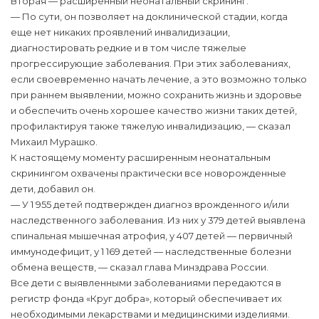
Вторая — расширенный неонатальный скрининг.
— По сути, он позволяет на доклинической стадии, когда
еще нет никаких проявлений инвалидизации,
диагностировать редкие и в том числе тяжелые
прогрессирующие заболевания. При этих заболеваниях,
если своевременно начать лечение, а это возможно только
при раннем выявлении, можно сохранить жизнь и здоровье
и обеспечить очень хорошее качество жизни таких детей,
профилактируя также тяжелую инвалидизацию, — сказал
Михаил Мурашко.
К настоящему моменту расширенным неонатальным
скринингом охвачены практически все новорожденные
дети, добавил он.
— У 1 955 детей подтвержден диагноз врожденного и/или
наследственного заболевания. Из них у 379 детей выявлена
спинальная мышечная атрофия, у 407 детей — первичный
иммунодефицит, у 1 169 детей — наследственные болезни
обмена веществ, — сказал глава Минздрава России.
Все дети с выявленными заболеваниями передаются в
регистр фонда «Круг добра», который обеспечивает их
необходимыми лекарствами и медицинскими изделиями.