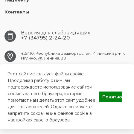
Контакты
Версия для слабовидящих
+7 (34795) 2-24-20
452410, Республика Башкортостан, Иглинский р-н, с.
Иглино, ул. Ленина, 30
Этот сайт использует файлы cookie.
iglino.crb@doctorrb.ru
Продолжая работу с ним, вы
подтверждаете использование сайтом
cookies вашего браузера, которые
Понятно
ГБУЗ РБ Иглинская ЦРБ
помогают нам делать этот сайт удобнее
для пользователей. Однако вы можете
запретить сохранение файлов cookie в
настройках своего браузера.