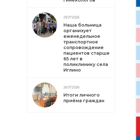
гинекологов
29.07.2026
Наша больница
организует
еженедельное
транспортное
сопровождение
пациентов старше
65 лет в
поликлинику села
Иглино
26.07.2026
Итоги личного
приёма граждан