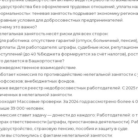
удоустройства без оформления трудовых отношений, уплаты нал
ормальность»: теневая занятость подрывает экономику региона
еравные условия для добросовестных предпринимателей.
очему это важно?
легальная занятость несёт риски для всех сторон:
Для работника: отсутствие гарантий (отпуск, больничный, пенси
рплаты. Для работодателя: штрафы, судебные иски, репутацион
ступлений (до 40 %бюджета формируется за счёт налогов), рос
то делается в Башкортостане?
ежведомственное взаимодействие.
ботает комиссия по противодействию нелегальной занятости с 
рофсоюзов; внебюджетных фондов.
кже ведется реестр недобросовестных работодателей. С 2025 г
иченных в нелегальной занятости.
оходят Массовые проверки. За 2024 год:рассмотрено более 4 0
ыше 39 000 человек.
миссия ставит задачу — донести до каждого: Работодателей: о 
рах ответственности (штрафы, приостановка деятельности). Ра
удоустройство, страховую пенсию, пособия и защиту в суде.
ли вы столкнулись с фактами нелегальной занятости: