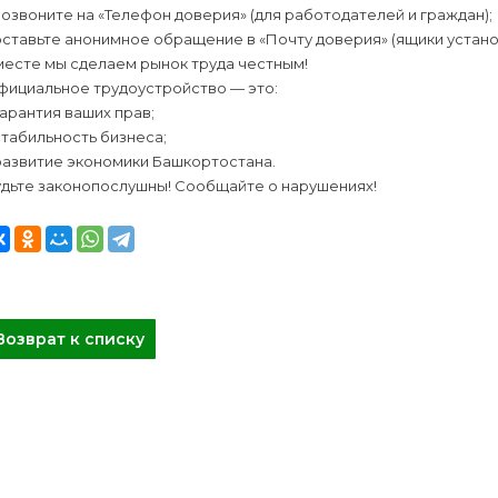
позвоните на «Телефон доверия» (для работодателей и граждан);
оставьте анонимное обращение в «Почту доверия» (ящики устан
месте мы сделаем рынок труда честным!
фициальное трудоустройство — это:
гарантия ваших прав;
стабильность бизнеса;
развитие экономики Башкортостана.
удьте законопослушны! Сообщайте о нарушениях!
Возврат к списку