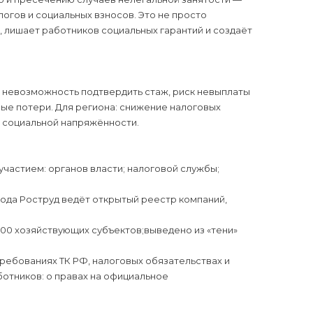
огов и социальных взносов. Это не просто
, лишает работников социальных гарантий и создаёт
я), невозможность подтвердить стаж, риск невыплаты
ные потери. Для региона: снижение налоговых
т социальной напряжённости.
участием: органов власти; налоговой службы;
ода Роструд ведёт открытый реестр компаний,
00 хозяйствующих субъектов;выведено из «тени»
требованиях ТК РФ, налоговых обязательствах и
ботников: о правах на официальное