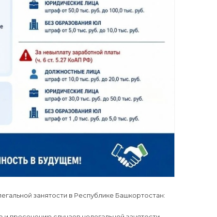
егальной занятости в Республике Башкортостан:
ю и пресечению случаев нелегальной занятости —