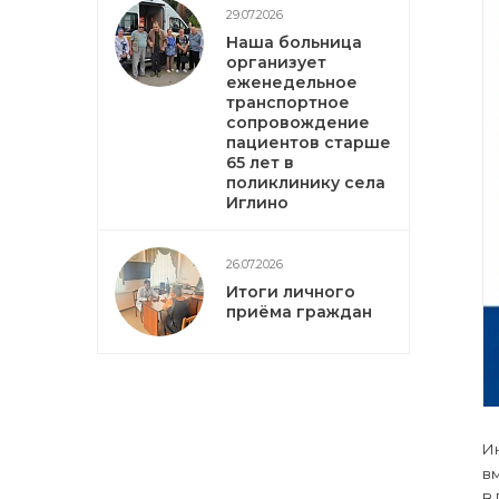
29.07.2026
Наша больница
организует
еженедельное
транспортное
сопровождение
пациентов старше
65 лет в
поликлинику села
Иглино
26.07.2026
Итоги личного
приёма граждан
И
вм
В