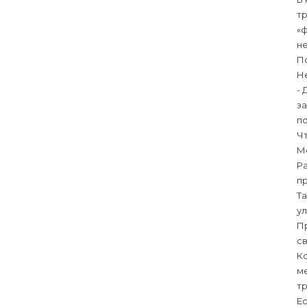
тр
«ф
н
П
Не
- 
за
по
Ч
М
Ра
п
Та
ул
Пр
св
Ко
ме
тр
Ес