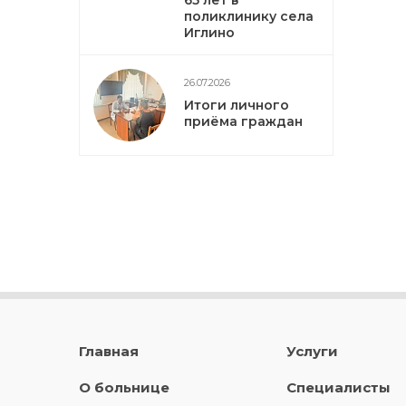
65 лет в
поликлинику села
Иглино
26.07.2026
Итоги личного
приёма граждан
Главная
Услуги
О больнице
Специалисты