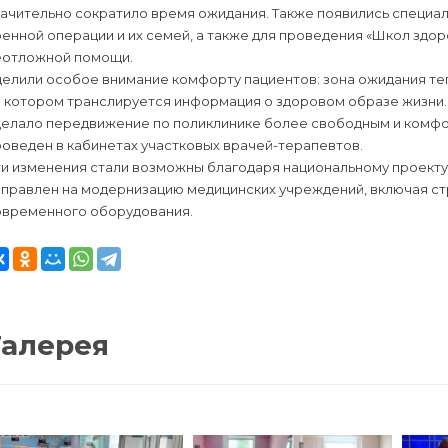
начительно сократило время ожидания. Также появились специа
енной операции и их семей, а также для проведения «Школ здор
еотложной помощи.
делили особое внимание комфорту пациентов: зона ожидания те
а котором транслируется информация о здоровом образе жизни.
делало передвижение по поликлинике более свободным и комфо
оведен в кабинетах участковых врачей-терапевтов.
ти изменения стали возможны благодаря национальному проекту
правлен на модернизацию медицинских учреждений, включая стр
овременного оборудования.
Галерея