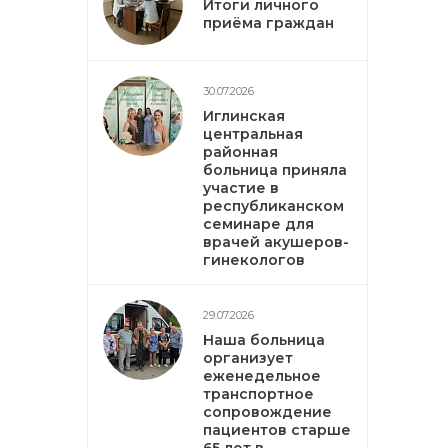
Итоги личного
приёма граждан
30.07.2026
Иглинская
центральная
районная
больница приняла
участие в
республиканском
семинаре для
врачей акушеров-
гинекологов
29.07.2026
Наша больница
организует
еженедельное
транспортное
сопровождение
пациентов старше