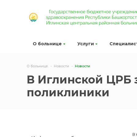
О больнице
Услуги
Специалис
О больнице
Новости
Новости
В Иглинской ЦРБ 
поликлиники
В