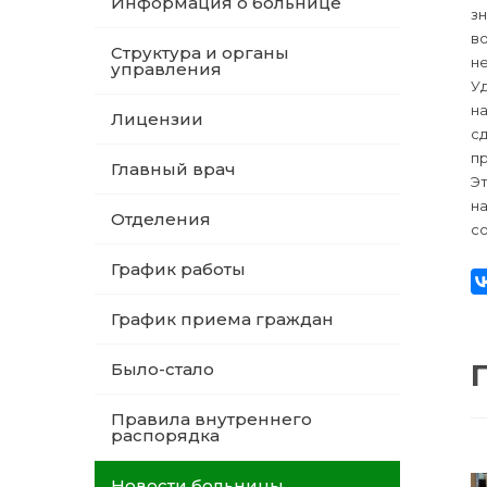
Информация о больнице
з
во
Структура и органы
н
управления
У
н
Лицензии
с
пр
Главный врач
Э
на
Отделения
с
График работы
График приема граждан
Было-стало
Правила внутреннего
распорядка
Новости больницы